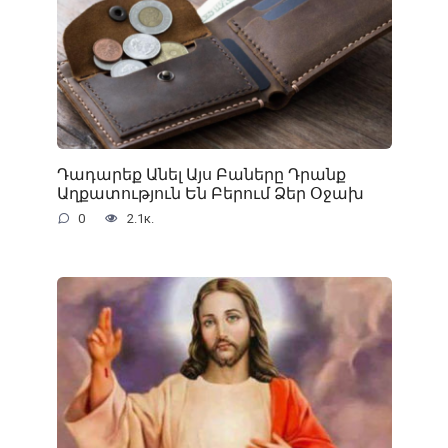
Դադարեք Անել Այս Բաները Դրանք
Աղքատություն Են Բերում Ձեր Օջախ
0
2.1к.