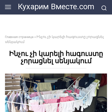
Перейти
Кухарим Вместе.com
к
контенту
Главная страница
»
Ինչու չի կարելի հագուստը չորացնել
սենյակում
Ինչու չի կարելի հագուստը
չորացնել սենյակում