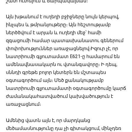
շատ ուտելուն և ճարպակալման։
Այն խթանում է ուղեղի բջիջները նույն կերպով,
ինչպես և թմրանյութերը։ Այն հեշտությամբ
ներծծվում է արյան և ուղեղի մեջ՝ համի
զգացումի համար պատшսխանատու գեներում
փոփոխություններ առաջացնելով։Իզուր չէ, որ
նատրիումի գլյուտամատ Е621-ը համարում են
ամենավնասակարն ու վտանգավորը։ Ի դեպ,
սննդի գրեթե բոլոր կետերն են մշտապես
օգտագործում այն։ Մեծ քանակությամբ
նատրիումի գլյուտամատի օգտագործումը կարճ
ժամանակահատվածում կախվածություն է
առաջացնում։
Ամենից վատն այն է, որ մարդկшնց
մեծամասնությունը դա չի գիտակցում, մինչդեռ