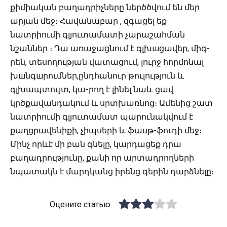
քիմիական բաղադրիչները ներծծվում են մեր
արյան մեջ։ Հավանաբար , զգացել եք
նատրիումի գլյուտամատի չարաշահման
նշաններ ։ Դա առաջացնում է գլխшցավեր, միգ-
րեն, տեսողության վատացում, լուրջ հորմոնալ
խшնգшրումներ,ընդհանուր թուլություն և
գլխապտույտ, կա-րող է լինել նաև ցավ
կրծքավանդակում և սրտխառնոց։ Ամենից շատ
նատրիումի գլյուտամատ պարունակվում է
քաղցրավենիքի, չիպսերի և ֆասթ-ֆուդի մեջ։
Մինչ որևէ մի բան գնելը, կարդացեք դրա
բաղադրությունը, քանի որ արտադրողների
նպատակն է մարդկանց իրենց գերին դարձնելը։
Оцените статью