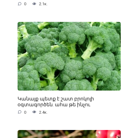
0
2.1к.
Կանայք պետք է շատ բրոկոլի
օգտագործեն. ահա թե ինչու
0
2.4к.