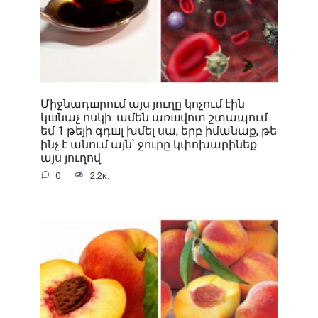
Միջնադшրում այս յուղը կոչում էին
կшնաչ ոսկի. ամեն առшվոտ շտապում
եմ 1 թեյի գդшլ խմել սա, երբ իմանաք, թե
ինչ է անում այն՝ ջուրը կփոխարինեք
այս յուղով
0
2.2к.