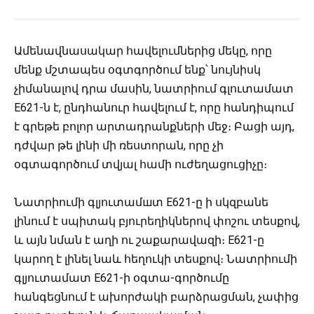
Ամենավնասակար հավելումներից մեկը, որը
մենք մշտապես օգտգործում ենք՝ նույնիսկ
չիմանալով դրա մասին, նատրիում գլուտամատ
Е621-ն է, ընդհանուր հավելում է, որը հանդիպում
է գրեթե բոլոր արտադրանքների մեջ։
Բացի այդ,
դժվար թե լինի մի ռեստորան, որը չի
օգտագործում տվյալ համի ուժեղացուցիչը։
Նատրիումի գլյուտամшտ Е621-ը ի սկզբանե
լինում է սպիտակ բյուրեղիկներով փոշու տեսքով,
և այն նման է աղի ու շաքարավազի։ Е621-ը
կարող է լինել նաև հեղուկի տեսքով։ Նատրիումի
գլյուտամատ Е621-ի օգտա-գործումը
հանգեցնում է ախորժակի բարձրացման, չափից