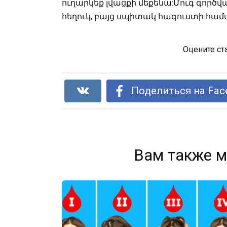
ուղարկեք լվացքի մեքենա:Մուգ գոր
հեղուկ, բայց սպիտակ հագուստի համար
Оцените ст
Поделиться на Fac
Вам также м