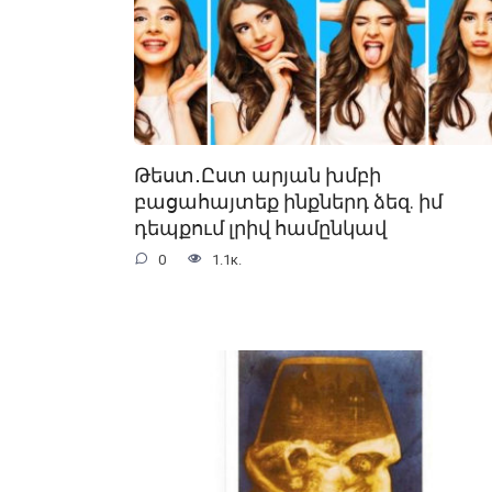
Թեստ․Ըստ արյան խմբի
բացահայտեք ինքներդ ձեզ. իմ
դեպքում լրիվ համընկավ
0
1.1к.