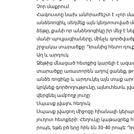
Չոր մաքրում
Հագուստը նախ անհրաժեշտ է «չոր մաք
անձեռոցիկ, սեղմեք այն կեղտոտված մ
ձեթը, քանի որ անձեռոցիկը իր մեջ է ն
մանի-պուլյացիաները, մինչև գործված
շրջակա տարածքը: Դրանից հետո դուք 
Աղ և արդուկ
Ձեթից մնացած հետքից կարելի է ազ
տարածքը առատորեն աղով ցանեք, թողն
անձե ռոցիկը և արդուկել այն տաք արդ
կրկնեք գործողությունը, այնուհետև լ
վերցնել ամբողջ յուղը:
Սպասք լվալու հեղուկ
Սպասք լվացող միջոցը հիանալի կերպ
յուղոտ հետքերի: Հեղուկը կաթացրեք հ
րոպե, եթե բծ երը հին են 30-40 րոպե: