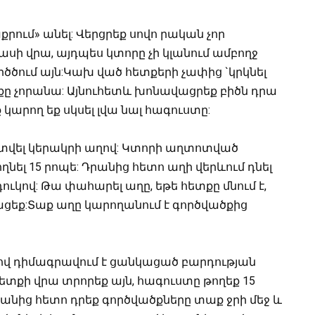
րում» անել: Վերցրեք սովո րական չոր
ասի վրա, այդպես կտորը չի կլանում ամբողջ
երծծում այն:Կախ ված հետքերի չափից `կրկնել
քը չորանա: Այնուհետև խոնավացրեք բիծն դրա
կարող եք սկսել լվա նալ հագուստը:
ատվել կերակրի աղով: Կտորի աղտոտված
ել 15 րոպե: Դրանից հետո աղի վերևում դնել
ուկով: Թա փահարել աղը, եթե հետքը մնում է,
վացեք:Տաք աղը կարողանում է գործվածքից
ով դիմագրավում է ցանկացած բարդության
ետքի վրա տրորեք այն, հագուստը թողեք 15
 Դրանից հետո դրեք գործվածքները տաք ջրի մեջ և