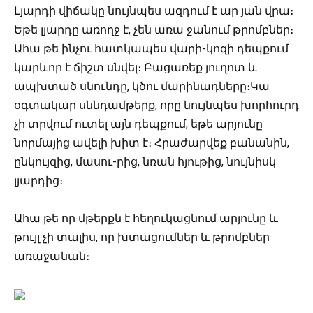
Լյարդի վիճակը նույնպես ազդում է ար յան վրա։
Եթե լյարդը առողջ է, չեն առա ջանում թրոմբներ։
Ահա թե ինչու հատկապես վարի-կոզի դեպքում
կարևոր է ճիշտ սնվել։ Բացառեք յուղոտ և
ապխտած սնունդը, կծու մարինադները։Կա
օգտակար սննդամթերք, որը նույնպես խորհուրդ
չի տրվում ուտել այն դեպքում, եթե արյունը
նորմայից ավելի խիտ է։ Հրաժարվեք բանանին,
ընկույզից, մասու-րից, նռան հյութից, նույնիսկ
լյարդից։
Ահա թե որ մթերքն է հեղուկացնում արյունը և
թույլ չի տալիս, որ խտացումներ և թրոմբներ
առաջանան։