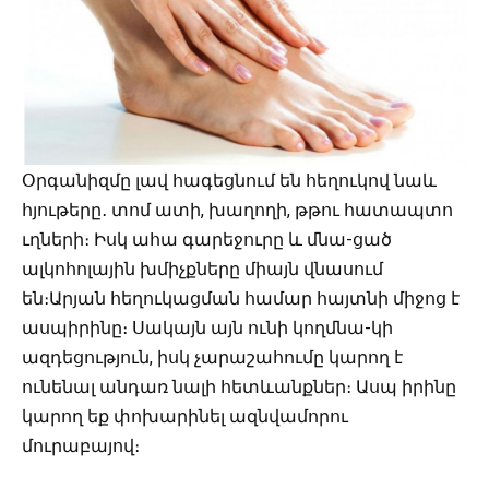
Օրգանիզմը լավ հագեցնում են հեղուկով նաև
հյութերը․ տոմ ատի, խաղողի, թթու հատապտո
ւղների։ Իսկ ահա գարեջուրը և մնա-ցած
ալկոհոլային խմիչքները միայն վնասում
են։Արյան հեղուկացման համար հայտնի միջոց է
ասպիրինը։ Սակայն այն ունի կողմնա-կի
ազդեցություն, իսկ չարաշահումը կարող է
ունենալ անդառ նալի հետևանքներ։ Ասպ իրինը
կարող եք փոխարինել ազնվամորու
մուրաբայով։