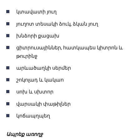
կտավատի յուղ
յուղոտ տեսակի ձուկ, ձկան յուղ
խնձորի քացախ
ցիտրուսայիններ, հատկապես կիտրոն և
թուրինջ
արևածաղկի սերմեր
շոկոլադ և կակաո
սոխ և սխտոր
վարսակի փաթիլներ
կոճապղպեղ
Ապրեք առողջ