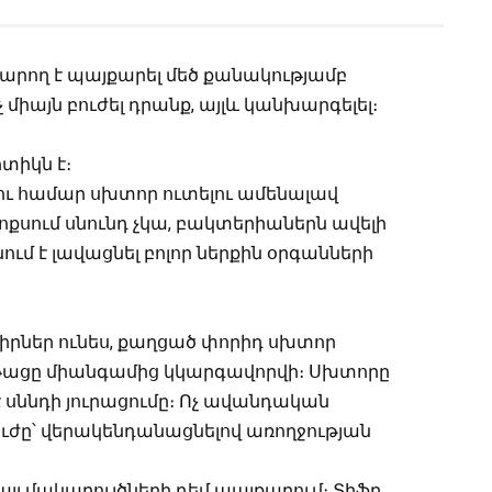
արող է պայքարել մեծ քանակությամբ
չ միայն բուժել դրանք, այլև կանխարգելել։
տիկն է։
ւ համար սխտոր ուտելու ամենալավ
քսում սնունդ չկա, բակտերիաներն ավելի
ում է լավացնել բոլոր ներքին օրգանների
իրներ ունես, քաղցած փորիդ սխտոր
թացը միանգամից կկարգավորվի։ Սխտորը
 սննդի յուրացումը։ Ոչ ավանդական
ուժը՝ վերակենդանացնելով առողջության
այլ մակաբույծների դեմ պայքարում։ Տիֆը,