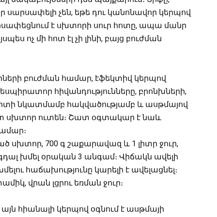
սարսափելի չեն, եթե դու կանոնավոր կերպով
րսափեցնում է սխտորի սուր հոտը, ապա մանր
պես ոչ մի հոտ էլ չի լինի, բայց բուժման
ների բուժման համար, էֆեկտիվ կերպով
սպիրատոր հիվանդությունները, բրոնխների,
նխիտի նկատմամբ հակվածությամբ և ասթմայով
 սխտոր ուտեն։ Շատ օգտակար է նաև
ամար։
ած սխտոր, 700 գ շաքարավազ և 1 լիտր ջուր,
 գդալ խմել օրական 3 անգամ։ Վիճակն ավելի
ելու հաճախությունը կարելի է ավելացնել։
միկ, վրան լցրու եռման ջուր։
ց այն հիանալի կերպով օգնում է ասթմայի