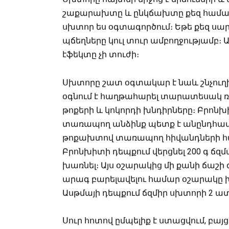
շաքարախտը և ընկճախտը քեզ համար 
սխտոր ես օգտագործում։ Եթե քեզ սա
պճեղները կուլ տուր ամբողջությամբ։ Այս
էֆեկտը չի տուժի։
Սխտորը շատ օգտակար է նաև շնչուղի
օգնում է հաղթահարել տարատեսակ ռե
թոքերի և կոկորդի խնդիրները։ Բրո
տառապող անձինք պետք է անընդհատ
թոքախտով տառապող հիվանդների հ
Բրոնխիտի դեպքում վերցնել 200 գ ճզմ
խառնել։ Այս օշարակից մի քանի ճաշի
արագ բարելավելու համար օշարակը խմ
Ասթմայի դեպքում ճզմիր սխտորի 2 ատա
Սուր հոտով ըմպելիք է ստացվում, բայ