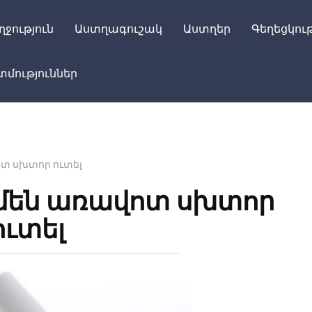
ղջություն
Աստղագուշակ
Աստղեր
Գեղեցկութ
մություններ
ոտ սխտոր ուտել
ամեն առավոտ սխտոր
ուտել