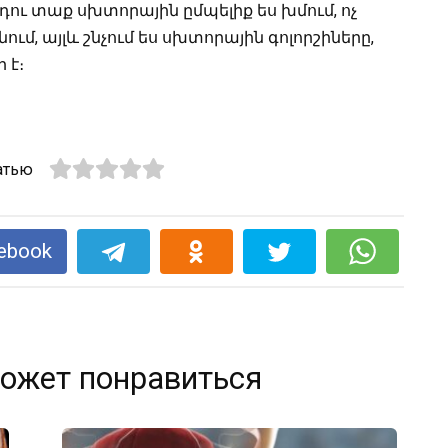
դու տաք սխտորային ըմպելիք ես խմում, ոչ
ւմ, այլև շնչում ես սխտորային գոլորշիները,
 է։
атью
ebook
ожет понравиться