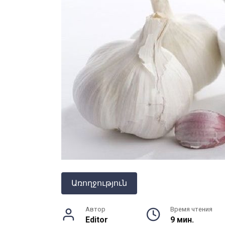
Առողջություն
Автор
Время чтения
Editor
9 мин.