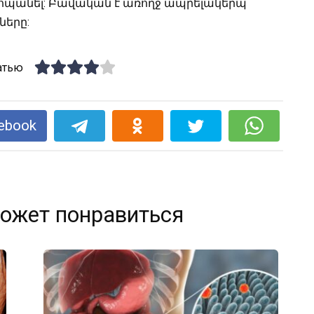
պանել: Բավական է առողջ ապրելակերպ
ները:
атью
ebook
ожет понравиться