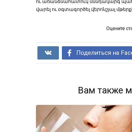
ու առանձնահատուկ սննդակարգ պահ
վարել ու օգտագործել վերոնշյալ մթերք
Оцените ст
Поделиться на Fac
Вам также м