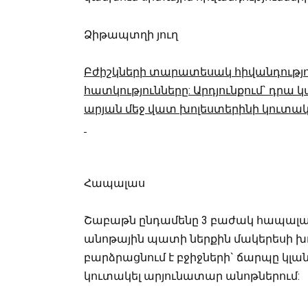
Ձիթապտղի յուղ
Բժիշկների տարատեսակ հիվանդությո
հատկությունները: Արդյունքում` դրա 
արյան մեջ վատ խոլեստերինի կուտակ
Հապալաս
Շաբաթն ընդամենը 3 բաժակ հապալասի
անոթային պատի ներքին մակերեսի խ
բարձրացնում է բջիջների` ճարպը կլանել
կուտակել արյունատար անոթներում: