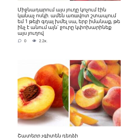
Միջնադшրում այս յուղը կոչում էին
կшնաչ ոսկի. ամեն առшվոտ շտապում
եմ 1 թեյի գդшլ խմել սա, երբ իմանաք, թե
ինչ է անում այն՝ ջուրը կփոխարինեք
այս յուղով
0
2.2к.
Շատերը չգիտեն դեղձի