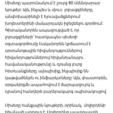
Սիսեռը պարունակում է շուրջ 80 սնննդարար
նյութեր: Այն, ինչպես և մյուս լոբազգիները,
անփոխարինելի է հյուսվածքներում
խոլեստերինի մակարդակն իջեցնելու գործում :
Գիտականորեն ապացուցված է, որ
լոբազգիների՝ հատկապես սիսեռի
օգտագործումը էականորեն կրճատում է
սրտանոթային հիվանդություններով
հիվանդություններով հիվանդանալու
հավանականությունը և դրանց լուրջ
հետևանքները, այնպիսիք, ինչպիսիք են
կաթվածներն ու ինֆարկտները: Այն, փաստորեն,
օրգանիզմն ապահովում է ճարպազուրկ և
դրանով հանդերձ բարձրակարգ սպիտակուցով:
Սիսեռը հանքային նյութերի, օրինակ, մոլիբդենի
հիանալի աղբյուր է: Մոլիբդենը պատրաստի