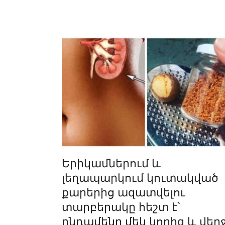
Երիկամներում և
լեղապարկում կուտակված
քարերից ազատվելու
տարբերակը հեշտ է՝
ընդամենը մեկ կորիզ և վեր