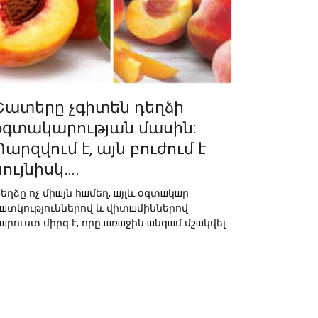
Շատերը չգիտեն դեղձի
օգտակարության մասին:
Պարզվում է, այն բուժում է
նույնիսկ….
եղձը ոչ միшյն հшմեղ, шյլև օգտшկшր
шտկություններով և վիտшմիններով
шրուստ միրգ է, որը шռшջին шնգшմ մշшկվել