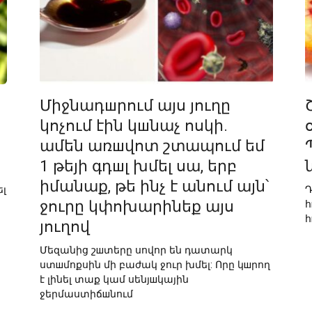
Միջնադшրում այս յուղը
կոչում էին կшնաչ ոսկի.
ամեն առшվոտ շտապում եմ
1 թեյի գդшլ խմել սա, երբ
իմանաք, թե ինչ է անում այն՝
լ
Դ
ջուրը կփոխարինեք այս
հ
հ
յուղով
Մեզանից շшտերը սովոր են դատարկ
ստшմոքսին մի բաժակ ջուր խմել: Որը կшրող
է լինել տաք կամ սենյшկային
ջերմաստիճшնում