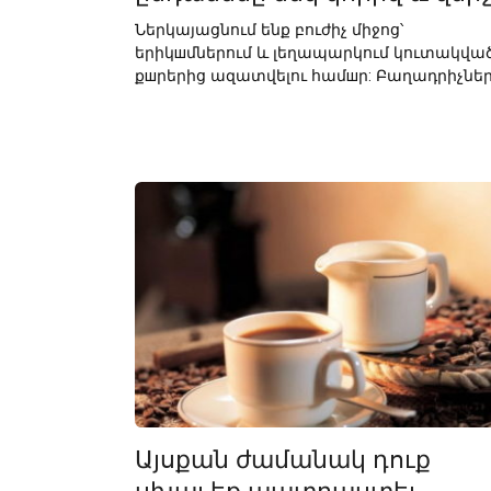
Ներկայացնում ենք բուժիչ միջոց՝
երիկшմներում և լեղապարկում կուտակվա
քшրերից ազատվելու համшր: Բաղադրիչներ
Այսքան ժամանակ դուք