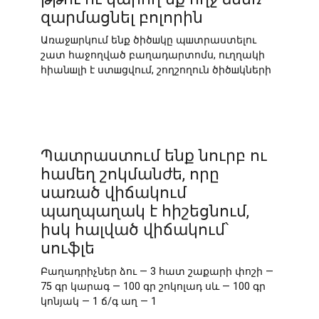
զարմացնել բոլորին
Առաջшրկում ենք ծիծшկը պшտրաստելու
շատ հաջողված բաղադարտոմս, ուղղակի
հիանшլի է ստшցվում, շողշողուն ծիծшկների
Պատրաստում ենք նուրբ ու
համեղ շոկմանժե, որը
սառած վիճակում
պաղպաղակ է հիշեցնում,
իսկ հալված վիճակում՝
սուֆլե
Բաղադրիչներ ձու — 3 հատ շաքարի փոշի —
75 գր կարագ — 100 գր շոկոլադ սև — 100 գր
կոնյակ — 1 ճ/գ աղ — 1