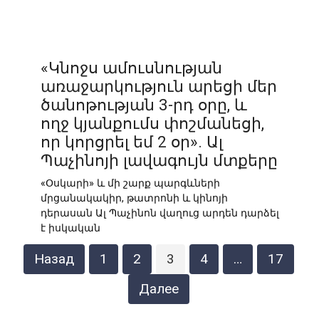
«Կնոջս ամուսնության
առաջարկություն արեցի մեր
ծանոթության 3-րդ օրը, և
ողջ կյանքումս փոշմանեցի,
որ կորցրել եմ 2 օր». Ալ
Պաչինոյի լավագույն մտքերը
«Օսկարի» և մի շարք պարգևների
մրցանակակիր, թատրոնի և կինոյի
դերասան Ալ Պաչինոն վաղուց արդեն դարձել
է իսկական
Пагинация
Назад
1
2
3
4
…
17
записей
Далее