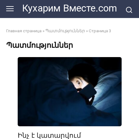
Перейти
Кухарим Вместе.com
к
контенту
Главная страница
»
Պատմություններ
»
Страница 3
Պատմություններ
Ինչ է կատարվում