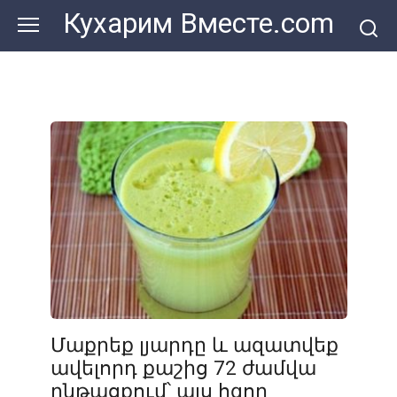
Перейти
Кухарим Вместе.com
к
контенту
Մաքրեք լյարդը և ազատվեք
ավելորդ քաշից 72 ժամվա
ընթացքում՝ այս հզոր