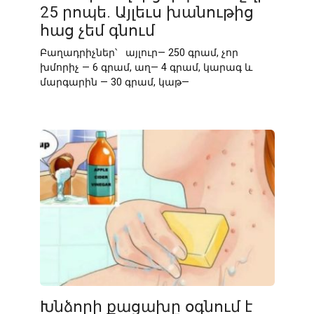
25 րոպե. Այլեւս խանութից
հաց չեմ գնում
Բաղադրիչներ՝ այլուր— 250 գրամ, չոր
խմորիչ — 6 գրամ, աղ— 4 գրամ, կարագ և
մարգարին — 30 գրամ, կաթ—
Խնձորի քացախը օգնում է