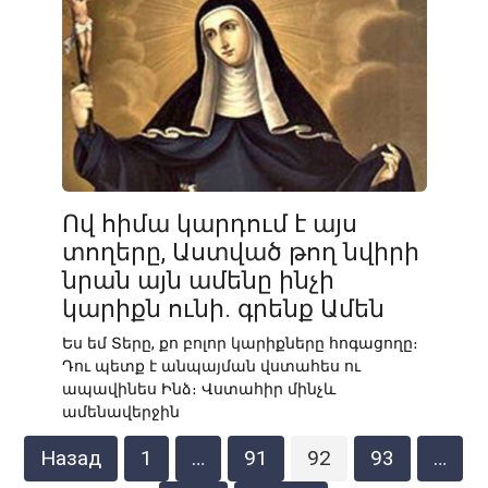
Ով հիմա կարդում է այս
տողերը, Աստված թող նվիրի
նրան այն ամենը ինչի
կարիքն ունի. գրենք Ամեն
Ես եմ Տերը, քո բոլոր կարիքները հոգացողը։
Դու պետք է անպայման վստահես ու
ապավինես Ինձ։ Վստահիր մինչև
ամենավերջին
Пагинация
Назад
1
…
91
92
93
…
записей